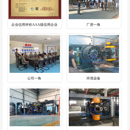
企业信用评价AAA级信用企业
厂房一角
公司一角
环境设备