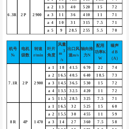
a
2
1
3
4
0
5
20
1
5
7
2
6
.3R
2
P
2
900
a
3
1
1
3
6
4
10
1
1
7
1
a
4
1
0
3
1
3
15
7
.5
7
1
a
5
9
2
8.5
2
55
5
.5
7
0
风量
配用
噪声
机号
电机
转速
叶片
出口风
轴向推
3
功率K
d
B
m
№
级数
r/min
角度
速m/s
力N
W
（A）
/s
a
1
1
8
4
1.5
6
70
2
2
7
4
a
2
1
6.5
4
0.5
6
40
1
8.5
7
3
7
.1R
2
P
2
900
a
3
1
4.5
3
6.5
5
30
1
5
7
2
a
4
1
3.5
3
2.5
4
20
1
1
7
2
a
5
1
1.5
2
8.5
3
25
7
.5
7
1
a
1
1
6.5
3
2
5
25
1
5
6
0
a
2
1
5.5
3
0
4
55
1
1
5
9
8
R
4P
1
470
a
3
1
4
2
7
3
60
7
.5
5
8