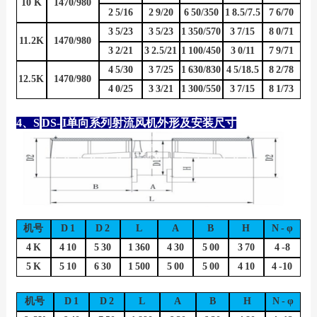
10 K
1470/980
2
5/16
2
9/20
6
50/350
1
8.5/7.5
7
6/70
3
5/23
3
5/23
1
350/570
3
7/15
8
0/71
11.2K
1470/980
3
2/21
3
2.5/21
1
100/450
3
0/11
7
9/71
4
5/30
3
7/25
1
630/830
4
5/18.5
8
2/78
12.5K
1470/980
4
0/25
3
3/21
1
300/550
3
7/15
8
1/73
4、S
DS-
I单向系列射流风机外形及安装尺寸
机号
D
1
D
2
L
A
B
H
N
-
φ
4
K
4
10
5
30
1
360
4
30
5
00
3
70
4
-8
5
K
5
10
6
30
1
500
5
00
5
00
4
10
4
-10
机号
D
1
D
2
L
A
B
H
N
-
φ