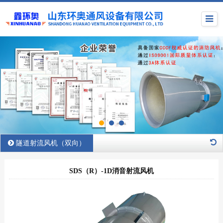
隧道射流风机（双向）
SDS（R）-1D消音射流风机