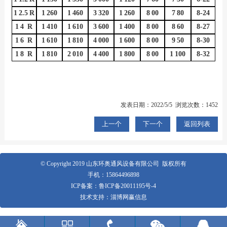
1
2.5
R
1
260
1
460
3
320
1
260
8
00
7
80
8-24
1
4
R
1
410
1
610
3
600
1
400
8
00
8
60
8-27
1
6
R
1
610
1
810
4
000
1
600
8
00
9
50
8-30
1
8
R
1
810
2
010
4
400
1
800
8
00
1
100
8-32
发表日期：2022/5/5 浏览次数：1452
上一个
下一个
返回列表
© Copyright 2019 山东环奥通风设备有限公司 版权所有
手机：
15864496898
ICP备案：
鲁ICP备20011195号-4
技术支持：
淄博网赢信息