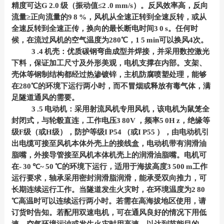
精度可达G
2.0
级（振动值≤2
.0
mm/s）。反风效率高，反向
流量≥正向流量的9
8
%，风机从全速正转到全速反转，或从
全速反转到全速正传，换向的最长断电时间3
0
s。任何时
候，在流过风机的空气温度为280℃，1
5
min可以换风4次。
3
.4
机壳：优质碳钢弯曲成型并焊接，并采用数控激光
下料，保证加工尺寸及外形美观，电机支撑在内部。支架、
壳体等钢制结构都经过热渗镀锌，主机防腐喷塑处理，能够
在280℃的环境下运行两小时，而不冒烟或释放有毒气体，满
足隧道通风的需要。
3
.5
电动机：采用射流风机专用风机，该电机为鼠笼全
封闭式，与轮毂直连，工作电压3
80V
，频率5
0H
z，绝缘等
级F级（或H级），防护等级I
P54
（或I
P55
），由电动机引
出电缆可接至风机本体外壳上的接线盒，电动机带有润滑油
脂嘴，外接导管接至风机本体机壳上的润滑油脂嘴。电机可
在-
30
℃~
50
℃的环境下运行，适用于海拔高度3
500
m工作
运行要求，轴承采用密封润滑脂润滑，能承受双向推力，可
长期连续运行工作。当隧道发生火灾时，在环境温度为2
80
℃高温时可以连续运行两小时。若需在高海拔地区使用，请
订货时告知。若配用双速电机，可在通风良好的情况下用低
速，空气环境污浊或发生火灾时用高速，以达到节能目的。