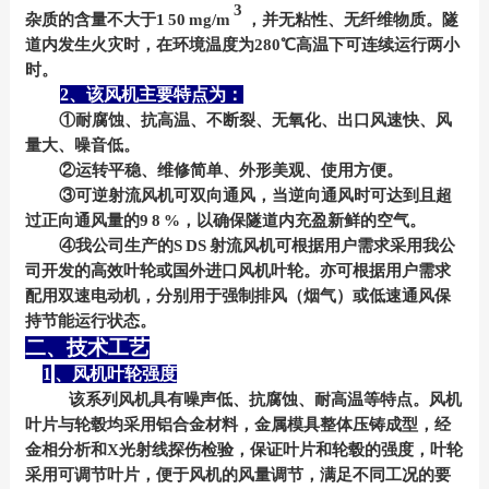
3
杂质的含量不大于1
50
mg/m
，并无粘性、无纤维物质。隧
道内发生火灾时，在环境温度为280℃高温下可连续运行两小
时。
2、该风机主要特点为：
①耐腐蚀、抗高温、不断裂、无氧化、出口风速快、风
量大、噪音低。
②运转平稳、维修简单、外形美观、使用方便。
③可逆射流风机可双向通风，当逆向通风时可达到且超
过正向通风量的9
8
%，以确保隧道内充盈新鲜的空气。
④我公司生产的S
DS
射流风机可根据用户需求采用我公
司开发的高效叶轮或国外进口风机叶轮。亦可根据用户需求
配用双速电动机，分别用于强制排风（烟气）或低速通风保
持节能运行状态。
二、技术工艺
1
、风机叶轮强度
该系列风机具有噪声低、抗腐蚀、耐高温等特点。风机
叶片与轮毂均采用铝合金材料，金属模具整体压铸成型，经
金相分析和X光射线探伤检验，保证叶片和轮毂的强度，叶轮
采用可调节叶片，便于风机的风量调节，满足不同工况的要