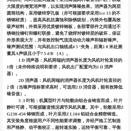
大限度的增宽消声带，以实现消声降噪效果。消声器为两层
圆筒结构，采用镀锌穿孔板（亦可根据要求采用1cr
13
的不
锈钢材质），提高风机抗腐蚀和除锈级别，内筒外包覆高效
吸声材料，外筒采用优质镀锌钢板，各部零部件之间通过不
锈钢拉铆钉和螺钉联接，避免了烧焊对镀锌层的破坏，保证
外形美观大方，并有效控制气流流动动力噪声和辐射噪声。
噪声测试范围：与风机出口轴线成4
5
°夹角，距离1
0
米处测
量其A声级且小于7
5
d
B
（A）。
1
D
消声器：风机两端的消声器长度为风机叶轮直径的
1倍（未作特殊说明和要求，风机出厂配置均为1
D
消声
器）。
2D
消声器：风机两端的消声器长度为风机叶轮直径的
2
倍（当噪声指标要求高时，可选用2
D
消音器，能有效降低
噪音值）。
3
.3
叶轮：机翼型叶片与轮毂由铝合金铸造而成，叶片
静叶可调，可根据隧道情况调节风机风量。其中，轮毂采用Z
G230-450
铸钢而成，叶片采用Z
L104
铝硅合金精密铸造。
其安装角度根据用户不同性能要求调整，并经严格工艺制造
和严格静、动平衡校正，超转速实验，运转平衡可靠，平衡