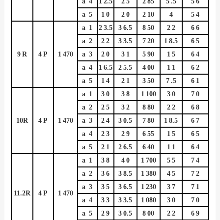
a
4
1
2.5
2
5
2
85
5
.5
5
6
a
5
1
0
2
0
2
10
4
5
4
a
1
2
3.5
3
6.5
8
50
2
2
6
6
a
2
2
2
3
3.5
7
20
1
8.5
6
5
9
R
4
P
1
470
a
3
2
0
3
1
5
90
1
5
6
4
a
4
1
6.5
2
5.5
4
00
1
1
6
2
a
5
1
4
2
1
3
50
7
.5
6
1
a
1
3
0
3
8
1
100
3
0
7
0
a
2
2
5
3
2
8
80
2
2
6
8
10R
4
P
1
470
a
3
2
4
3
0.5
7
80
1
8.5
6
7
a
4
2
3
2
9
6
55
1
5
6
5
a
5
2
1
2
6.5
6
40
1
1
6
4
a
1
3
8
4
0
1
700
5
5
7
4
a
2
3
6
3
8.5
1
380
4
5
7
2
a
3
3
5
3
6.5
1
230
3
7
7
1
11.2R
4
P
1
470
a
4
3
3
3
3.5
1
080
3
0
7
0
a
5
2
9
3
0.5
8
00
2
2
6
9