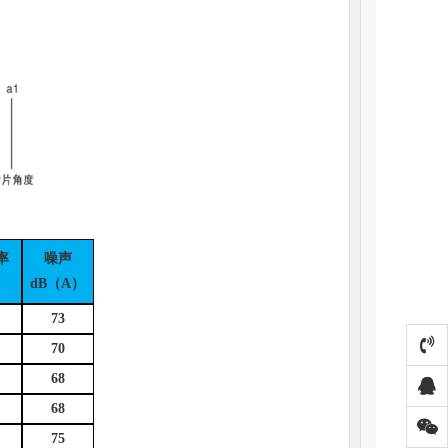
率
噪声
d
B
（A）
7
3
7
0
6
8
6
8
7
5