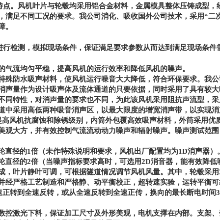
特点。风机叶片与轮毂均采用铝合金材料，金属模具整体压铸成型，
，满足不同工况的要求。我公司消化、吸收国外公司技术，采用“二
障。
进行检测，模拟现场条件，保证满足要求参数从而达到满足现场条件
的气流均匀平稳，提高风机的运行效率和降低风机的噪声。
特殊防水吸声材料，使风机运行噪音大大降低，符合环保要求。我公
消声量作为设计吸声体及流体通道的只要依据，同时采用了具有较大
不同特性，对消声量的要求也不同，为此该风机采用阻抗声流型，采
道中采用高低两种吸音消声区，以最大限度的增宽消声带，以实现消
提高风机抗腐蚀和除锈级别，内筒外包覆高效吸声材料，外筒采用优
美观大方，并有效控制气流流动动力噪声和辐射噪声。噪声测试范围
轮直径的1倍（未作特殊说明和要求，风机出厂配置均为1
D
消声器）
轮直径的
2
倍（当噪声指标要求高时，可选用2
D
消音器，能有效降低
成，叶片静叶可调，可根据隧道情况调节风机风量。其中，轮毂采用
并经严格工艺制造和严格静、动平衡校正，超转速实验，运转平衡可
速正转到全速反转，或从全速反转到全速正传，换向的最长断电时间3
数控激光下料，保证加工尺寸及外形美观，电机支撑在内部。支架、