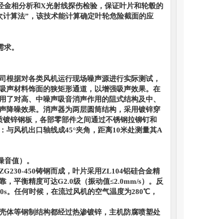
经金相分析和X光射线探伤检验，保证叶片和轮毂的
次计算法”，该技术能计算确定叶轮危险截面的应
需求。
司根据对各类风机运行现场噪声源进行实际测试，
吸声材料饰面的狭矩形通道，以增强吸声效果。在
用了对高、中噪声吸音消声作用的阻式结构及中、
声降噪效果。消声器为两层圆筒结构，采用镀锌穿
质镀锌钢板，各部零部件之间通过不锈钢拉铆钉和
：与风机出口轴线成4
5
°夹角，距离1
0
米处测量其A
。
噪音值）。
Z
G230-450
铸钢而成，叶片采用Z
L104
铝硅合金精
靠，平衡精度可达G
2.0
级（振动值≤2
.0
mm/s）。反
0
s。任何时候，在流过风机的空气温度为280℃，
壳体等钢制结构都经过热渗镀锌，主机防腐喷塑处