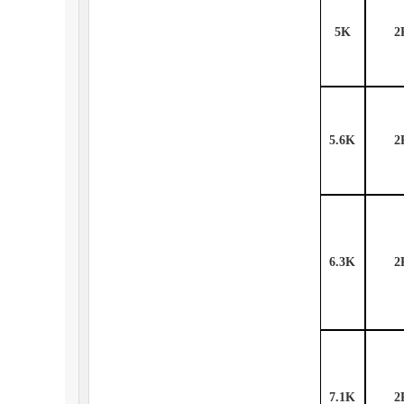
5
K
2
5
.6K
2
6
.3K
2
7
.1K
2