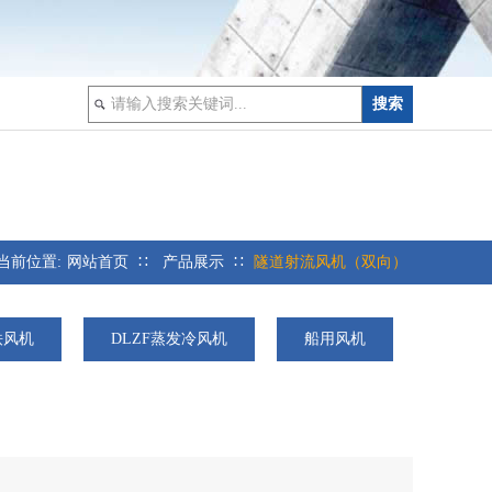
当前位置:
网站首页
∷
产品展示
∷
隧道射流风机（双向）
铁风机
DLZF蒸发冷风机
船用风机