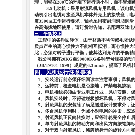
理，能够在280℃的环境下运行两小时，而不冒烟
3
.5
电动机：采用射流风机专用风机，该电机
动机引出电缆可接至风机本体外壳上的接线盒，电
度3
500
m工作运行要求，轴承采用密封润滑脂润滑
在高海拔地区使用，请订货时告知。若配用双速电
三、平衡校正
工程中的各种回转体，由于材质不均匀或毛坯缺
质点产生的离心惯性力不能相互抵消，离心惯性力
此，必须对转子进行平衡，使其达到允许的平衡精
我公司拥有2
0KG
至5
0000KG
各种型号规格的动
（J
B/T9101-1999
）规定的
6.3
mm/s，提高了风
四、风机运行注意事项
1
、安装运行前必须仔细阅读本注意事项；风机
2
、运转前，检查电机是否接地，严禁电机缺项
3
、电机接线必须由专业电工作业，风机安装、
4
、风机安装时，不得磕碰极损坏风机，不得对
5
、射流风机的安装除了满足隧道设计要求外，
6
、多台风机使用时，为减小对电网的冲击，应
7
、射流风机正反向转换时，应等叶轮完全停止
8
、单向射流风机的转动方向和出风方向按铭牌
9
、对于双向射流风机，铭牌所标示的旋转方向