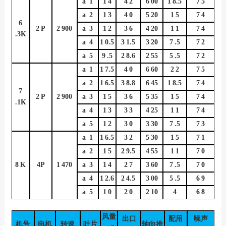
a
1
1
4
4
2
6
00
1
8.5
7
5
a
2
1
3
4
0
5
20
1
5
7
4
6
2
P
2
900
a
3
1
2
3
6
4
20
1
1
7
4
.3K
a
4
1
0.5
3
1.5
3
20
7
.5
7
2
a
5
9
.5
2
8.6
2
55
5
.5
7
2
a
1
1
7.5
4
0
6
60
2
2
7
5
a
2
1
6.5
3
8.8
6
45
1
8.5
7
4
7
2
P
2
900
a
3
1
5
3
6
5
35
1
5
7
4
.1K
a
4
1
3
3
3
4
25
1
1
7
4
a
5
1
2
3
0
3
30
7
.5
7
3
a
1
1
6.5
3
2
5
30
1
5
7
1
a
2
1
5
2
9.5
4
55
1
1
7
0
8
K
4P
1
470
a
3
1
4
2
7
3
60
7
.5
7
0
a
4
1
2.6
2
4.5
3
00
5
.5
6
9
a
5
1
0
2
0
2
10
4
6
8
风量
出口
配用
噪声
机号
电机
转速
叶片
轴向推