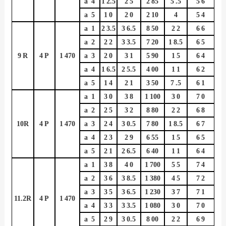
a
4
1
2.5
2
5
2
85
5
.5
5
6
a
5
1
0
2
0
2
10
4
5
4
a
1
2
3.5
3
6.5
8
50
2
2
6
6
a
2
2
2
3
3.5
7
20
1
8.5
6
5
9
R
4
P
1
470
a
3
2
0
3
1
5
90
1
5
6
4
a
4
1
6.5
2
5.5
4
00
1
1
6
2
a
5
1
4
2
1
3
50
7
.5
6
1
a
1
3
0
3
8
1
100
3
0
7
0
a
2
2
5
3
2
8
80
2
2
6
8
10R
4
P
1
470
a
3
2
4
3
0.5
7
80
1
8.5
6
7
a
4
2
3
2
9
6
55
1
5
6
5
a
5
2
1
2
6.5
6
40
1
1
6
4
a
1
3
8
4
0
1
700
5
5
7
4
a
2
3
6
3
8.5
1
380
4
5
7
2
a
3
3
5
3
6.5
1
230
3
7
7
1
11.2R
4
P
1
470
a
4
3
3
3
3.5
1
080
3
0
7
0
a
5
2
9
3
0.5
8
00
2
2
6
9