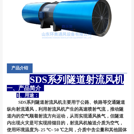
产品介绍
SDS系列隧道射流风机
一、产品简介
1
、用途：
SDS系列隧道射流风机主要用于公路、铁路等交通隧道
纵向射流通风，利用射流风机产生的高速喷射气流，推动隧
道内的空气顺着射流方向运动，从而实现通风换气，但隧道
内出现火灾是可实现排烟目的，射流风机输送介质为空气，
使用环境温度为-
25
℃~
50
℃之间，介质中含尘量和其他固体