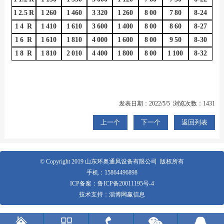
1
2.5
R
1
260
1
460
3
320
1
260
8
00
7
80
8-24
1
4
R
1
410
1
610
3
600
1
400
8
00
8
60
8-27
1
6
R
1
610
1
810
4
000
1
600
8
00
9
50
8-30
1
8
R
1
810
2
010
4
400
1
800
8
00
1
100
8-32
发表日期：2022/5/5 浏览次数：1431
上一个
下一个
返回列表
© Copyright 2019 山东环奥通风设备有限公司 版权所有
手机：
15864496898
ICP备案：
鲁ICP备20011195号-4
技术支持：
淄博网赢信息