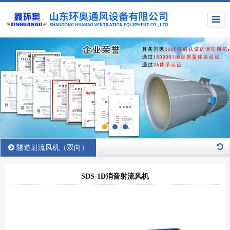
隧道射流风机（双向）
SDS-1D消音射流风机