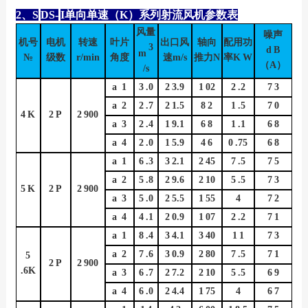
2、S
DS-
I单向单速（K）系列射流风机参数表
风量
噪声
机号
电机
转速
叶片
出口风
轴向
配用功
3
d
B
m
№
级数
r/min
角度
速m/s
推力N
率K
W
（A）
/s
a
1
3
.0
2
3.9
1
02
2
.2
7
3
a
2
2
.7
2
1.5
8
2
1
.5
7
0
4
K
2
P
2
900
a
3
2
.4
1
9.1
6
8
1
.1
6
8
a
4
2
.0
1
5.9
4
6
0
.75
6
8
a
1
6
.3
3
2.1
2
45
7
.5
7
5
a
2
5
.8
2
9.6
2
10
5
.5
7
3
5
K
2
P
2
900
a
3
5
.0
2
5.5
1
55
4
7
2
a
4
4
.1
2
0.9
1
07
2
.2
7
1
a
1
8
.4
3
4.1
3
40
1
1
7
3
a
2
7
.6
3
0.9
2
80
7
.5
7
1
5
2
P
2
900
.6K
a
3
6
.7
2
7.2
2
10
5
.5
6
9
a
4
6
.0
2
4.4
1
75
4
6
7