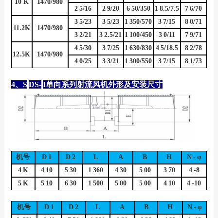
10 K
1470/980
2
5/16
2
9/20
6
50/350
1
8.5/7.5
7
6/70
3
5/23
3
5/23
1
350/570
3
7/15
8
0/71
11.2K
1470/980
3
2/21
3
2.5/21
1
100/450
3
0/11
7
9/71
4
5/30
3
7/25
1
630/830
4
5/18.5
8
2/78
12.5K
1470/980
4
0/25
3
3/21
1
300/550
3
7/15
8
1/73
4、S
DS-
I单向系列射流风机外形及安装尺寸
机号
D
1
D
2
L
A
B
H
N
-
φ
4
K
4
10
5
30
1
360
4
30
5
00
3
70
4
-8
5
K
5
10
6
30
1
500
5
00
5
00
4
10
4
-10
机号
D
1
D
2
L
A
B
H
N
-
φ