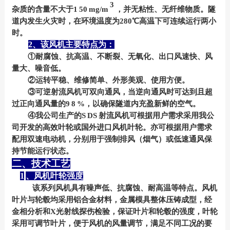
3
杂质的含量不大于1
50
mg/m
，并无粘性、无纤维物质。隧
道内发生火灾时，在环境温度为280℃高温下可连续运行两小
时。
2、该风机主要特点为：
①耐腐蚀、抗高温、不断裂、无氧化、出口风速快、风
量大、噪音低。
②运转平稳、维修简单、外形美观、使用方便。
③可逆射流风机可双向通风，当逆向通风时可达到且超
过正向通风量的9
8
%，以确保隧道内充盈新鲜的空气。
④我公司生产的S
DS
射流风机可根据用户需求采用我公
司开发的高效叶轮或国外进口风机叶轮。亦可根据用户需求
配用双速电动机，分别用于强制排风（烟气）或低速通风保
持节能运行状态。
二、技术工艺
1
、风机叶轮强度
该系列风机具有噪声低、抗腐蚀、耐高温等特点。风机
叶片与轮毂均采用铝合金材料，金属模具整体压铸成型，经
金相分析和X光射线探伤检验，保证叶片和轮毂的强度，叶轮
采用可调节叶片，便于风机的风量调节，满足不同工况的要