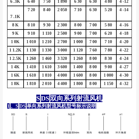
6
.3K
6
40
7
50
1
890
6
30
6
30
4
80
4
-12
7
20
8
40
2
050
7
10
6
30
5
20
4
-14
7
.1K
8
K
8
10
9
30
2
300
8
00
7
00
5
80
4
-16
9
K
9
10
1
110
2
500
9
00
7
00
6
20
4
-18
1
0K
1
010
1
210
2
700
1
000
7
00
7
10
4
-20
1
1.2K
1
130
1
330
3
000
1
120
7
60
7
80
4
-22
1
2.5K
1
260
1
460
3
320
1
260
8
00
8
30
4
-24
1
4K
1
410
1
610
3
600
1
400
8
00
9
00
4
-27
1
6K
1
610
1
810
4
000
1
600
8
00
1
000
4
-30
1
8K
1
810
2
010
4
400
1
800
8
00
1
150
4
-32
S
DS
双向系列射流风机
1
、S
DS
单向系列射流风机型号标示说明