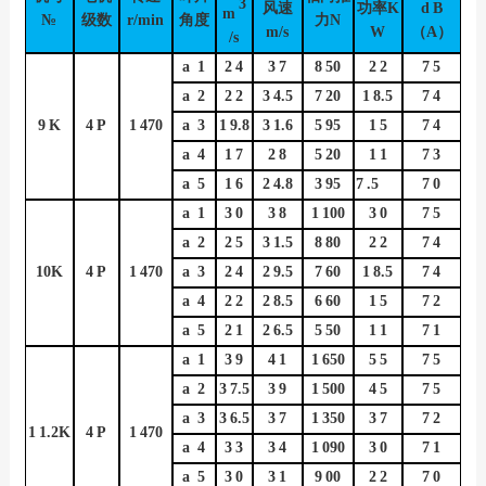
3
风速
功率K
d
B
m
№
级数
r/min
角度
力N
m/s
W
（A）
/s
a
1
2
4
3
7
8
50
2
2
7
5
a
2
2
2
3
4.5
7
20
1
8.5
7
4
9
K
4
P
1
470
a
3
1
9.8
3
1.6
5
95
1
5
7
4
a
4
1
7
2
8
5
20
1
1
7
3
a
5
1
6
2
4.8
3
95
7
.5
7
0
a
1
3
0
3
8
1
100
3
0
7
5
a
2
2
5
3
1.5
8
80
2
2
7
4
10K
4
P
1
470
a
3
2
4
2
9.5
7
60
1
8.5
7
4
a
4
2
2
2
8.5
6
60
1
5
7
2
a
5
2
1
2
6.5
5
50
1
1
7
1
a
1
3
9
4
1
1
650
5
5
7
5
a
2
3
7.5
3
9
1
500
4
5
7
5
a
3
3
6.5
3
7
1
350
3
7
7
2
1
1.2K
4
P
1
470
a
4
3
3
3
4
1
090
3
0
7
1
a
5
3
0
3
1
9
00
2
2
7
0