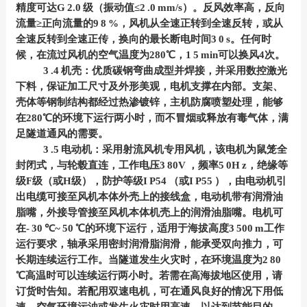
精度可达G
2.0
级（振动值≤2
.0
mm/s）。反风效率高，反向
流量≥正向流量的9
8
%，风机从全速正转到全速反转，或从
全速反转到全速正传，换向的最长断电时间3
0
s。任何时
候，在流过风机的空气温度为280℃，1
5
min可以换风4次。
3
.4
机壳：优质碳钢弯曲成型并焊接，并采用数控激光
下料，保证加工尺寸及外形美观，电机支撑在内部。支架、
壳体等钢制结构都经过热渗镀锌，主机防腐喷塑处理，能够
在280℃的环境下运行两小时，而不冒烟或释放有毒气体，满
足隧道通风的需要。
3
.5
电动机：采用射流风机专用风机，该电机为鼠笼全
封闭式，与轮毂直连，工作电压3
80V
，频率5
0H
z，绝缘等
级F级（或H级），防护等级I
P54
（或I
P55
），由电动机引
出电缆可接至风机本体外壳上的接线盒，电动机带有润滑油
脂嘴，外接导管接至风机本体机壳上的润滑油脂嘴。电机可
在-
30
℃~
50
℃的环境下运行，适用于海拔高度3
500
m工作
运行要求，轴承采用密封润滑脂润滑，能承受双向推力，可
长期连续运行工作。当隧道发生火灾时，在环境温度为2
80
℃高温时可以连续运行两小时。若需在高海拔地区使用，请
订货时告知。若配用双速电机，可在通风良好的情况下用低
速，空气环境污浊或发生火灾时用高速，以达到节能目的。