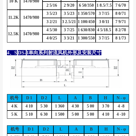
10 K
1470/980
2
5/16
2
9/20
6
50/350
1
8.5/7.5
7
6/70
3
5/23
3
5/23
1
350/570
3
7/15
8
0/71
11.2K
1470/980
3
2/21
3
2.5/21
1
100/450
3
0/11
7
9/71
4
5/30
3
7/25
1
630/830
4
5/18.5
8
2/78
12.5K
1470/980
4
0/25
3
3/21
1
300/550
3
7/15
8
1/73
4、S
DS-
I单向系列射流风机外形及安装尺寸
机号
D
1
D
2
L
A
B
H
N
-
φ
4
K
4
10
5
30
1
360
4
30
5
00
3
70
4
-8
5
K
5
10
6
30
1
500
5
00
5
00
4
10
4
-10
机号
D
1
D
2
L
A
B
H
N
-
φ