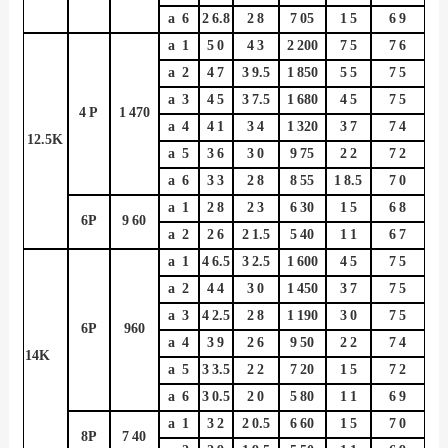
a
6
2
6.8
2
8
7
05
1
5
6
9
a
1
5
0
4
3
2
200
7
5
7
6
a
2
4
7
3
9.5
1
850
5
5
7
5
a
3
4
5
3
7.5
1
680
4
5
7
5
4
P
1
470
a
4
4
1
3
4
1
320
3
7
7
4
12.5K
a
5
3
6
3
0
9
75
2
2
7
2
a
6
3
3
2
8
8
55
1
8.5
7
0
a
1
2
8
2
3
6
30
1
5
6
8
6P
9
60
a
2
2
6
2
1.5
5
40
1
1
6
7
a
1
4
6.5
3
2.5
1
600
4
5
7
5
a
2
4
4
3
0
1
450
3
7
7
5
a
3
4
2.5
2
8
1
190
3
0
7
5
6P
960
a
4
3
9
2
6
9
50
2
2
7
4
14K
a
5
3
3.5
2
2
7
20
1
5
7
2
a
6
3
0.5
2
0
5
80
1
1
6
9
a
1
3
2
2
0.5
6
60
1
5
7
0
8P
7
40