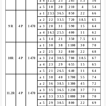
a
4
1
2.5
2
5
2
85
5
.5
5
6
a
5
1
0
2
0
2
10
4
5
4
a
1
2
3.5
3
6.5
8
50
2
2
6
6
a
2
2
2
3
3.5
7
20
1
8.5
6
5
9
R
4
P
1
470
a
3
2
0
3
1
5
90
1
5
6
4
a
4
1
6.5
2
5.5
4
00
1
1
6
2
a
5
1
4
2
1
3
50
7
.5
6
1
a
1
3
0
3
8
1
100
3
0
7
0
a
2
2
5
3
2
8
80
2
2
6
8
10R
4
P
1
470
a
3
2
4
3
0.5
7
80
1
8.5
6
7
a
4
2
3
2
9
6
55
1
5
6
5
a
5
2
1
2
6.5
6
40
1
1
6
4
a
1
3
8
4
0
1
700
5
5
7
4
a
2
3
6
3
8.5
1
380
4
5
7
2
a
3
3
5
3
6.5
1
230
3
7
7
1
11.2R
4
P
1
470
a
4
3
3
3
3.5
1
080
3
0
7
0
a
5
2
9
3
0.5
8
00
2
2
6
9