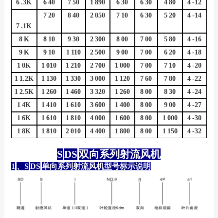
6
.3K
6
40
7
50
1
890
6
30
6
30
4
80
4
-12
7
20
8
40
2
050
7
10
6
30
5
20
4
-14
7
.1K
8
K
8
10
9
30
2
300
8
00
7
00
5
80
4
-16
9
K
9
10
1
110
2
500
9
00
7
00
6
20
4
-18
1
0K
1
010
1
210
2
700
1
000
7
00
7
10
4
-20
1
1.2K
1
130
1
330
3
000
1
120
7
60
7
80
4
-22
1
2.5K
1
260
1
460
3
320
1
260
8
00
8
30
4
-24
1
4K
1
410
1
610
3
600
1
400
8
00
9
00
4
-27
1
6K
1
610
1
810
4
000
1
600
8
00
1
000
4
-30
1
8K
1
810
2
010
4
400
1
800
8
00
1
150
4
-32
S
DS
双向系列射流风机
1
、S
DS
单向系列射流风机型号标示说明