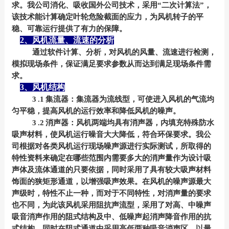
求。我公司消化、吸收国外公司技术，采用“二次计算法”，
该技术能计算确定叶轮危险截面的应力，为风机转子的平
稳、可靠运行提供了有力的保障。
2、风机流量、流速的分析
通过软件计算、分析，对风机的风量、流速进行检测，
模拟现场条件，保证满足要求参数从而达到满足现场条件需
求。
3、风机结构
3
.1
集流器：集流器为流线型，可使进入风机的气流均
匀平稳，提高风机的运行效率和降低风机的噪声。
3
.2
消声器：风机两端均具有消声器，内填充特殊防水
吸声材料，使风机运行噪音大大降低，符合环保要求。我公
司根据对各类风机运行现场噪声源进行实际测试，所取得的
特性资料来确定在哪些范围内需要多大的消声量作为设计吸
声体及流体通道的只要依据，同时采用了具有较大吸声材料
饰面的狭矩形通道，以增强吸声效果。在风机的噪声源最大
声级时，特性不止一种，而对于不同特性，对消声量的要求
也不同，为此该风机采用阻抗声流型，采用了对高、中噪声
吸音消声作用的阻式结构及中、低噪声起消声降音作用的抗
式结构。同时在阻式通道中采用高低两种吸音消声区，以最