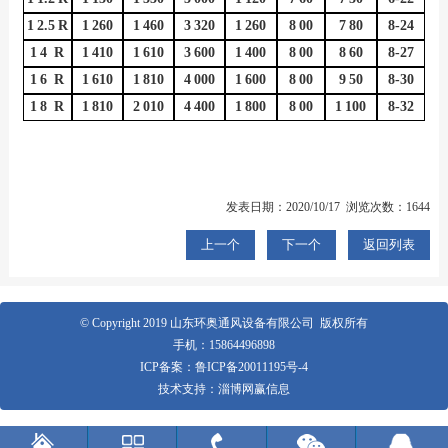
1
2.5
R
1
260
1
460
3
320
1
260
8
00
7
80
8-24
1
4
R
1
410
1
610
3
600
1
400
8
00
8
60
8-27
1
6
R
1
610
1
810
4
000
1
600
8
00
9
50
8-30
1
8
R
1
810
2
010
4
400
1
800
8
00
1
100
8-32
发表日期：2020/10/17 浏览次数：1644
上一个
下一个
返回列表
© Copyright 2019 山东环奥通风设备有限公司 版权所有
手机：
15864496898
ICP备案：
鲁ICP备20011195号-4
技术支持：
淄博网赢信息