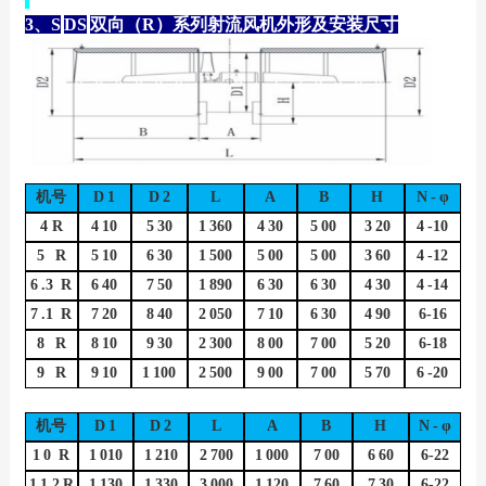
3、S
DS
双向（R）系列射流风机外形及安装尺寸
机号
D
1
D
2
L
A
B
H
N
-
φ
4 R
4
10
5
30
1
360
4
30
5
00
3
20
4
-10
5
R
5
10
6
30
1
500
5
00
5
00
3
60
4
-12
6
.3
R
6
40
7
50
1
890
6
30
6
30
4
30
4
-14
7
.1
R
7
20
8
40
2
050
7
10
6
30
4
90
6-16
8
R
8
10
9
30
2
300
8
00
7
00
5
20
6-18
9
R
9
10
1
100
2
500
9
00
7
00
5
70
6
-20
机号
D
1
D
2
L
A
B
H
N
-
φ
1
0
R
1
010
1
210
2
700
1
000
7
00
6
60
6-22
1
1.2
R
1
130
1
330
3
000
1
120
7
60
7
30
6-22