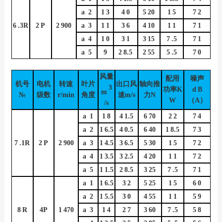
a
2
1
3
4
0
5
20
1
5
7
2
6
.3R
2
P
2
900
a
3
1
1
3
6
4
10
1
1
7
1
a
4
1
0
3
1
3
15
7
.5
7
1
a
5
9
2
8.5
2
55
5
.5
7
0
风量
配用
噪声
机号
电机
转速
叶片
出口风
轴向推
3
功率K
d
B
m
№
级数
r/min
角度
速m/s
力N
W
（A）
/s
a
1
1
8
4
1.5
6
70
2
2
7
4
a
2
1
6.5
4
0.5
6
40
1
8.5
7
3
7
.1R
2
P
2
900
a
3
1
4.5
3
6.5
5
30
1
5
7
2
a
4
1
3.5
3
2.5
4
20
1
1
7
2
a
5
1
1.5
2
8.5
3
25
7
.5
7
1
a
1
1
6.5
3
2
5
25
1
5
6
0
a
2
1
5.5
3
0
4
55
1
1
5
9
8
R
4P
1
470
a
3
1
4
2
7
3
60
7
.5
5
8