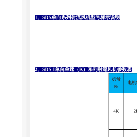
1
、S
DS
单向系列射流风机型号标示说明
2、S
DS-
I单向单速（K）系列射流风机参数表
机号
电机
№
4
K
2