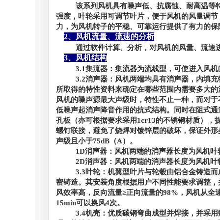
该系列风机具有噪声低、抗腐蚀、耐高温等
强度，叶轮采用可调节叶片，便于风机的风量调节
力，为风机转子的平稳、可靠运行提供了有力的保
2、风机流量、流速的分析
通过软件计算、分析，对风机的风量、流速
3、风机结构
3
.1
集流器：集流器为流线型，可使进入风机
3
.2
消声器：风机两端均具有消声器，内填充
所取得的特性资料来确定在哪些范围内需要多大的
风机的噪声源最大声级时，特性不止一种，而对于
低噪声起消声降音作用的抗式结构。同时在阻式通
孔板（亦可根据要求采用1cr
13
的不锈钢材质），
螺钉联接，避免了烧焊对镀锌层的破坏，保证外形
声级且小于7
5
d
B
（A）。
1
D
消声器：风机两端的消声器长度为风机叶
2D
消声器：风机两端的消声器长度为风机叶
3
.3
叶轮：机翼型叶片与轮毂由铝合金铸造而
密铸造。其安装角度根据用户不同性能要求调整，
风效率高，反向流量≥正向流量的9
8
%，风机从全
1
5
min可以换风4次。
3
.4
机壳：优质碳钢弯曲成型并焊接，并采用