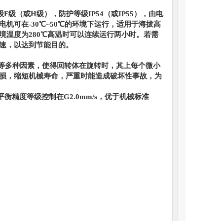
级F级（或H级），防护等级I
P54
（或I
P55
），由电
电机可在-
30
℃~
50
℃的环境下运行，适用于海拔高
境温度为2
80
℃高温时可以连续运行两小时。若需
速，以达到节能目的。
等多种因素，使得回转体在旋转时，其上每个微小
损，缩短机械寿命，严重时能造成破坏性事故，为
平衡精度等级控制在G
2.0
mm/s，优于机械标准