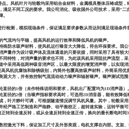
特点。风机叶片与轮毂均采用铝合金材料，金属模具整体压铸成型，
，满足不同工况的要求。我公司消化、吸收国外公司技术，采用“二
障。
进行检测，模拟现场条件，保证满足要求参数从而达到满足现场条件
的气流均匀平稳，提高风机的运行效率和降低风机的噪声。
特殊防水吸声材料，使风机运行噪音大大降低，符合环保要求。我公
消声量作为设计吸声体及流体通道的只要依据，同时采用了具有较大
不同特性，对消声量的要求也不同，为此该风机采用阻抗声流型，采
道中采用高低两种吸音消声区，以最大限度的增宽消声带，以实现消
提高风机抗腐蚀和除锈级别，内筒外包覆高效吸声材料，外筒采用优
美观大方，并有效控制气流流动动力噪声和辐射噪声。噪声测试范围
轮直径的1倍（未作特殊说明和要求，风机出厂配置均为1
D
消声器）
轮直径的
2
倍（当噪声指标要求高时，可选用2
D
消音器，能有效降低
成，叶片静叶可调，可根据隧道情况调节风机风量。其中，轮毂采用
并经严格工艺制造和严格静、动平衡校正，超转速实验，运转平衡可
速正转到全速反转，或从全速反转到全速正传，换向的最长断电时间3
数控激光下料，保证加工尺寸及外形美观，电机支撑在内部。支架、