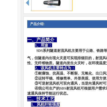
产品介绍:
一、产品简介
1
、用途：
SDS系列隧道射流风机主要用于公路、铁路
气，但隧道内出现火灾是可实现排烟目的，射流风
性、无纤维物质。隧道内发生火灾时，在环境温度为
2、该风机主要特点为：
①耐腐蚀、抗高温、不断裂、无氧化、出口风
②运转平稳、维修简单、外形美观、使用方便
③可逆射流风机可双向通风，当逆向通风时可
④我公司生产的S
DS
射流风机可根据用户需求
速通风保持节能运行状态。
二、技术工艺
1
、风机叶轮强度