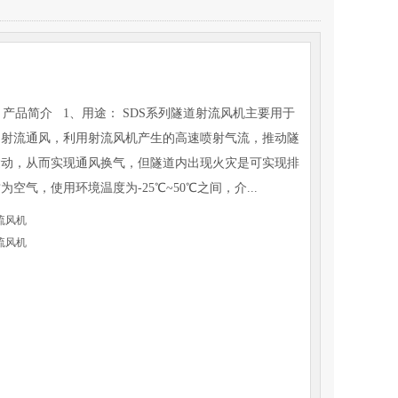
、产品简介 1、用途： SDS系列隧道射流风机主要用于
向射流通风，利用射流风机产生的高速喷射气流，推动隧
运动，从而实现通风换气，但隧道内出现火灾是可实现排
空气，使用环境温度为-25℃~50℃之间，介...
射流风机
射流风机