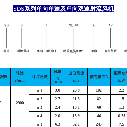
S
DS
系列单向单速及单向双速射流风机
风量
转速
出口风速
配用功
级数
叶片角度
轴向推力N
3
r/min
m/s
K
W
m
/s
a
1
3
.0
2
3.9
1
02
2
.2
a
2
2
.7
2
1.5
8
2
1
.5
P
2
900
a
3
2
.4
1
9.1
6
8
1
.1
a
4
2
.0
1
5.9
4
6
0
.75
a
1
6
.3
3
2.1
2
45
7
.5