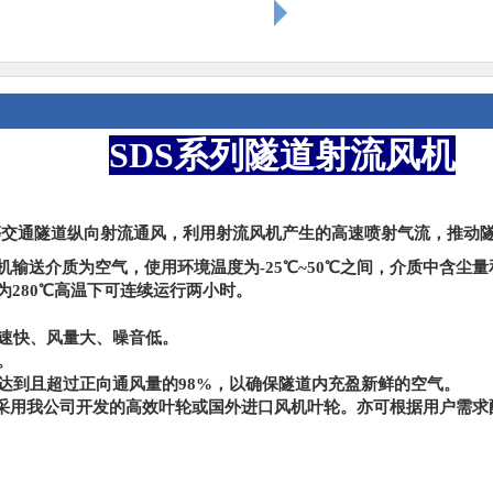
SDS系列隧道射流风机
等交通隧道纵向射流通风，利用射流风机产生的高速喷射气流，推动
机输送介质为空气，使用环境温度为-
25
℃~
50
℃之间，介质中含尘量
280℃高温下可连续运行两小时。
速快、风量大、噪音低。
。
达到且超过正向通风量的9
8
%，以确保隧道内充盈新鲜的空气。
采用我公司开发的高效叶轮或国外进口风机叶轮。亦可根据用户需求