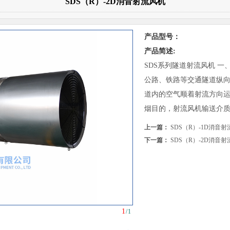
SDS（R）-2D消音射流风机
产品型号：
产品简述:
SDS系列隧道射流风机 一
公路、铁路等交通隧道纵
道内的空气顺着射流方向
烟目的，射流风机输送介质为
上一篇：
SDS（R）-1D消音
下一篇：
SDS（R）-2D消音
1
/1