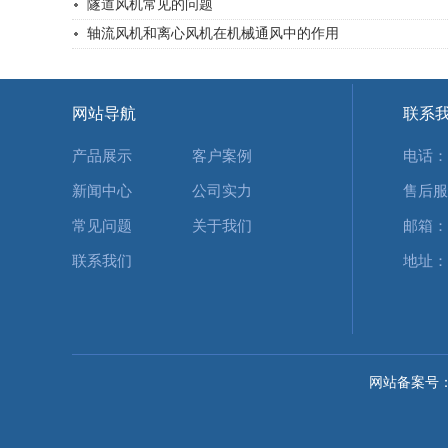
隧道风机常见的问题
轴流风机和离心风机在机械通风中的作用
网站导航
联系
产品展示
客户案例
电话：
新闻中心
公司实力
售后服
常见问题
关于我们
邮箱：h
联系我们
地址：
网站备案号