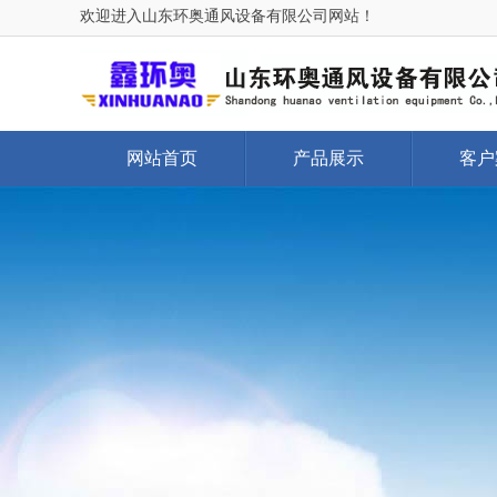
欢迎进入山东环奥通风设备有限公司网站！
网站首页
产品展示
客户