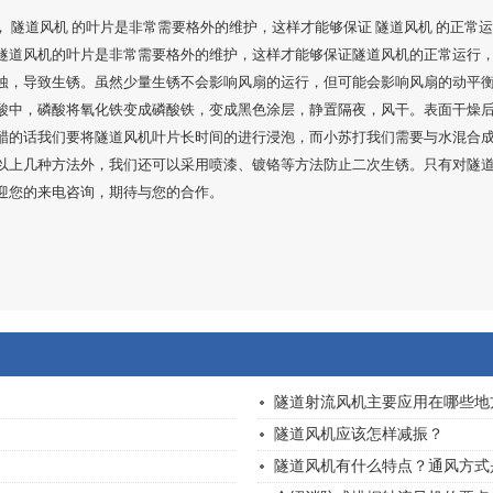
了， 隧道风机 的叶片是非常需要格外的维护，这样才能够保证 隧道风机 的正常
隧道风机的叶片是非常需要格外的维护，这样才能够保证隧道风机的正常运行
蚀，导致生锈。虽然少量生锈不会影响风扇的运行，但可能会影响风扇的动平
酸中，磷酸将氧化铁变成磷酸铁，变成黑色涂层，静置隔夜，风干。表面干燥
醋的话我们要将隧道风机叶片长时间的进行浸泡，而小苏打我们需要与水混合
以上几种方法外，我们还可以采用喷漆、镀铬等方法防止二次生锈。只有对隧
迎您的来电咨询，期待与您的合作。
隧道射流风机主要应用在哪些地
隧道风机应该怎样减振？
隧道风机有什么特点？通风方式