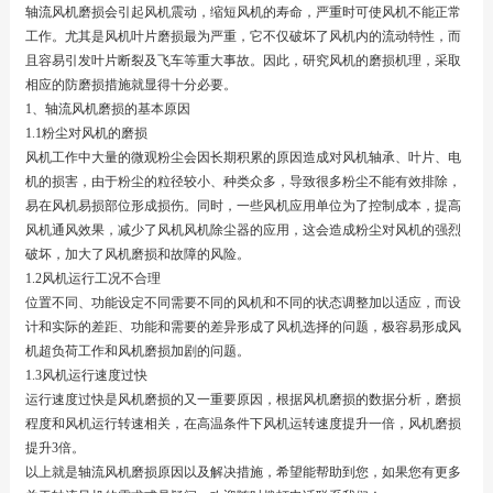
轴流风机磨损会引起风机震动，缩短风机的寿命，严重时可使风机不能正常
工作。尤其是风机叶片磨损最为严重，它不仅破坏了风机内的流动特性，而
且容易引发叶片断裂及飞车等重大事故。因此，研究风机的磨损机理，采取
相应的防磨损措施就显得十分必要。
1、轴流风机磨损的基本原因
1.1粉尘对风机的磨损
风机工作中大量的微观粉尘会因长期积累的原因造成对风机轴承、叶片、电
机的损害，由于粉尘的粒径较小、种类众多，导致很多粉尘不能有效排除，
易在风机易损部位形成损伤。同时，一些风机应用单位为了控制成本，提高
风机通风效果，减少了风机风机除尘器的应用，这会造成粉尘对风机的强烈
破坏，加大了风机磨损和故障的风险。
1.2风机运行工况不合理
位置不同、功能设定不同需要不同的风机和不同的状态调整加以适应，而设
计和实际的差距、功能和需要的差异形成了风机选择的问题，极容易形成风
机超负荷工作和风机磨损加剧的问题。
1.3风机运行速度过快
运行速度过快是风机磨损的又一重要原因，根据风机磨损的数据分析，磨损
程度和风机运行转速相关，在高温条件下风机运转速度提升一倍，风机磨损
提升3倍。
以上就是轴流风机磨损原因以及解决措施，希望能帮助到您，如果您有更多