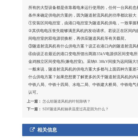
所有的大型设备都是依靠着电来运行使用的，任何一台风机也
条件来确定供电的方案的，因为隧道射流风机的功率都比较大
①安装区间电控室，由港口电控室为隧道风机供电，一致掌握和治
②其供电电压丧失能够满意风机的发动请求。若设正在区间内的隧道风
间电控室的双电源切换柜，再供应隧道风机等有关载荷。
③隧道射流风机有什么供电方案？设正在港口内的隧道射流风机距
④由设正在最近的港口变电所馈出两路35kV电源供区间变电所
金鸡独立区间变电所(兼电控室)。采纳0. 38kV间接为远
一般来说，隧道射流风机的供电方案大多都与上面四种方案差
什么供电方案？如果您想要了解更多的关于隧道射流风机的内容
中铁八局、中铁十四局、水电二局、中铁建大桥局、中铁电气
认可。
上一篇：
怎么给隧道风机的叶轮除锈？
下一篇：
SDF隧道风机轴承温度过高是因为什么？
相关信息