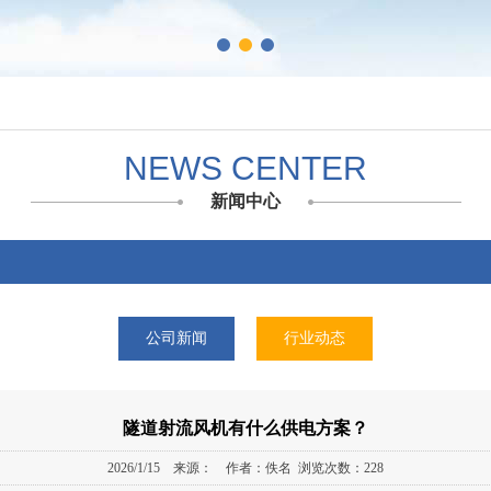
NEWS CENTER
新闻中心
公司新闻
行业动态
隧道射流风机有什么供电方案？
2026/1/15 来源： 作者：佚名 浏览次数：228