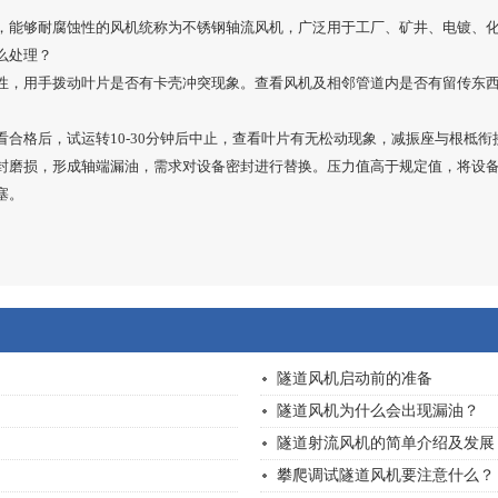
，能够耐腐蚀性的风机统称为不锈钢轴流风机，广泛用于工厂、矿井、电镀、
么处理？
性，用手拨动叶片是否有卡壳冲突现象。查看风机及相邻管道内是否有留传东
合格后，试运转10-30分钟后中止，查看叶片有无松动现象，减振座与根柢
封磨损，形成轴端漏油，需求对设备密封进行替换。压力值高于规定值，将设
塞。
隧道风机启动前的准备
隧道风机为什么会出现漏油？
隧道射流风机的简单介绍及发展
攀爬调试隧道风机要注意什么？