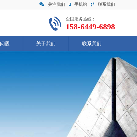
关注我们
手机站
联系我们
全国服务热线：
158-6449-6898
问题
关于我们
联系我们