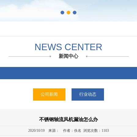
NEWS CENTER
新闻中心
公司新闻
行业动态
不锈钢轴流风机漏油怎么办
2020/10/19 来源： 作者：佚名 浏览次数：1103