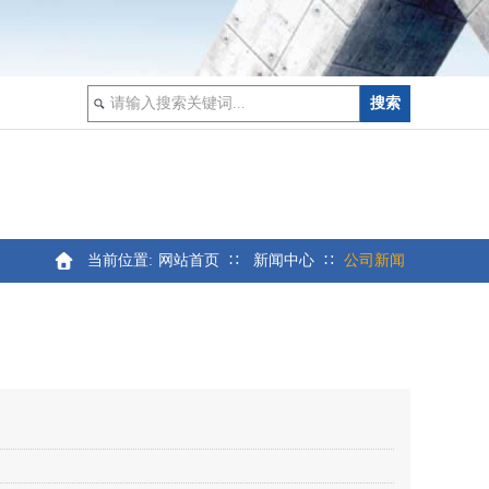
当前位置:
网站首页
∷
新闻中心
∷
公司新闻