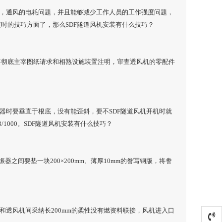
耗，通风的电耗问题，并且能够减少工作人员的工作强度问题，
时的技巧方面了，那么SDF隧道风机安装有什么技巧？
要彻底主宰图纸请求和相熟设施装置注明，审查透风机的零配件
器时要垂直于根底，没有能歪斜，要不SDF隧道风机开机时就
1000。SDF隧道风机安装有什么技巧？
间要垫一块200×200mm、薄厚10mm的誊写钢版，将誊
和透风机间采纳长200mm的柔性没有燃资料联接，风机进入口