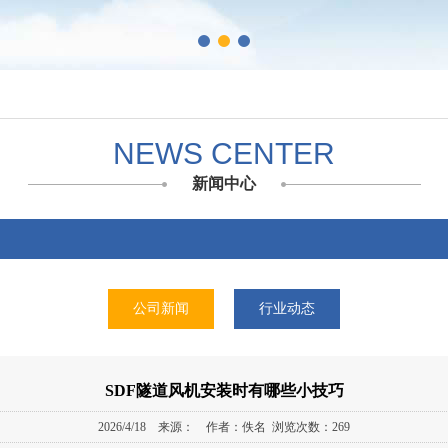
NEWS CENTER
新闻中心
公司新闻
行业动态
SDF隧道风机安装时有哪些小技巧
2026/4/18 来源： 作者：佚名 浏览次数：269