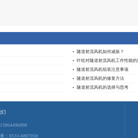
隧道射流风机如何减振？
叶轮对隧道射流风机工作性能的
隧道射流风机组装注意事项
隧道射流风机的修复方法
隧道射流风机的选择与思考
我们
15864496898
务：
0533-6887058