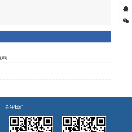
影响
关注我们